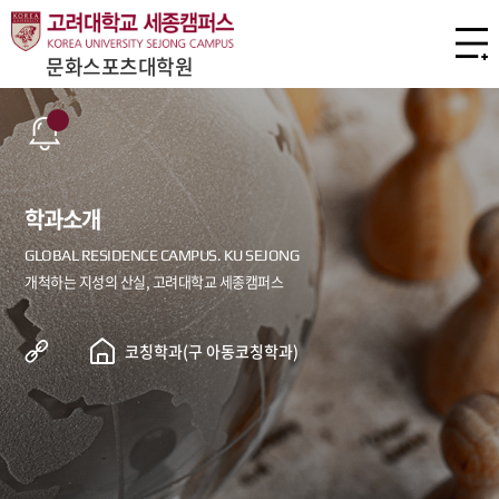
문화스포츠대학원
학과소개
코칭학과(구 아동코칭학과)