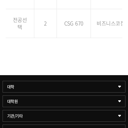
전공선
2
CSG 670
비즈니스코칭
택
과학기술대학
대학
약학대학
일반대학원
대학원
글로벌비즈니스대학
문화스포츠대학원
학술정보원(도서관)
기관/기타
공공정책대학
창업경영대학원
학술정보팀