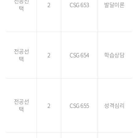
전공선
2
CSG 653
발달이론
택
전공선
2
CSG 654
학습상담
택
전공선
2
CSG 655
성격심리
택