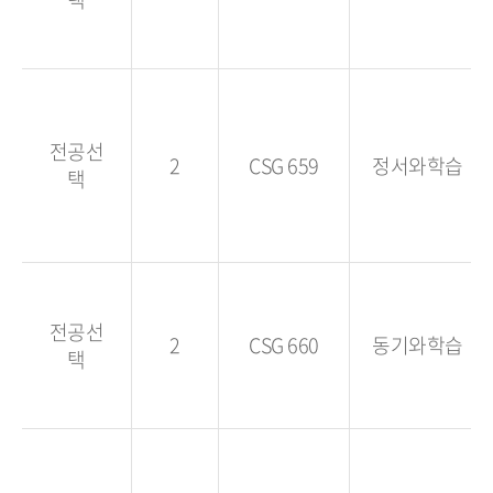
전공선
2
CSG 659
정서와학습
택
전공선
2
CSG 660
동기와학습
택