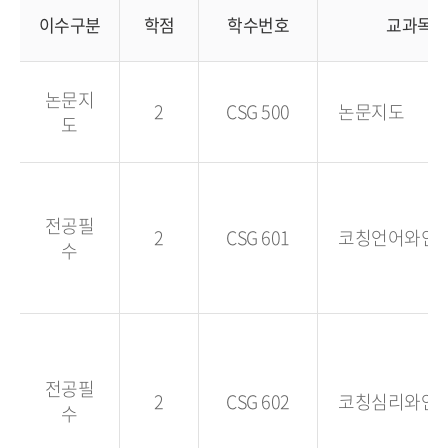
이수구분
학점
학수번호
교과목명
논문지
2
CSG 500
논문지도
도
전공필
2
CSG 601
코칭언어와인
수
전공필
2
CSG 602
코칭심리와언
수