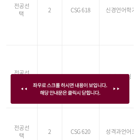
전공선
2
CSG 618
신경언어학기
택
전공선
2
CSG 619
커리어코칭
택
전공선
2
CSG 620
성격과언어코
택