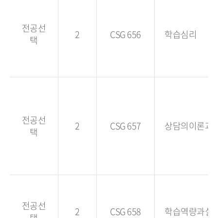
전공선
2
CSG 656
학습심리
택
전공선
2
CSG 657
상담의이론과
택
전공선
2
CSG 658
학습역량과실
택