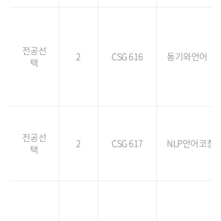
전공선
2
CSG 616
동기와언어
택
전공선
2
CSG 617
NLP언어코칭
택