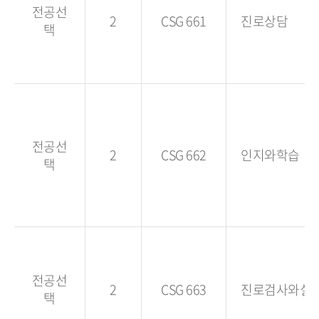
전공선
2
CSG 661
진로상담
택
전공선
2
CSG 662
인지와학습
택
전공선
2
CSG 663
진로검사와실
택