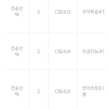
전공선
2
CSG 613
언어학습유형
택
전공선
2
CSG 614
인공지능과언
택
전공선
언어코칭프로
2
CSG 615
택
발