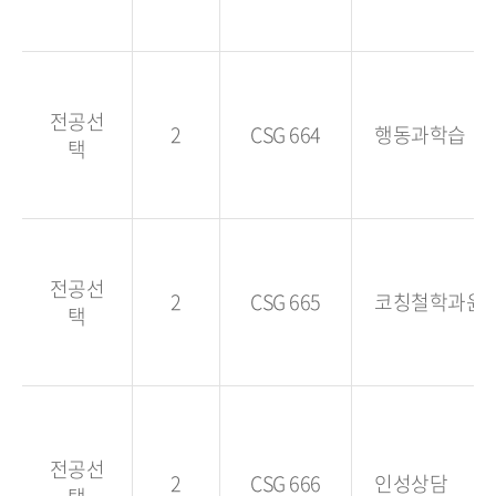
전공선
2
CSG 664
행동과학습
택
전공선
2
CSG 665
코칭철학과윤
택
전공선
2
CSG 666
인성상담