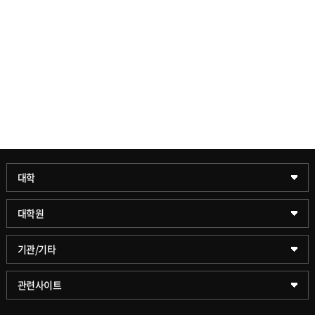
과학기술대학
대학
약학대학
일반대학원
대학원
글로벌비즈니스대학
문화스포츠대학원
학술정보원(도서관)
기관/기타
공공정책대학
창업경영대학원
학술정보팀
KUPID
관련사이트
문화스포츠대학
행정전문대학원
호연학사
서울캠퍼스