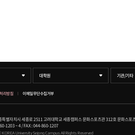
일반대학원
학술정보원
대학원
기관/기타
문화스포츠대학원
학술정보
처리방침
이메일무단수집거부
창업경영대학원
호연학사
) 세종특별자치시 세종로 2511 고려대학교 세종캠퍼스 문화스포츠관 312호 문화스
행정전문대학원
국제교류
60-1203 ~ 4
/
FAX : 044-860-1207
ⓒ KOREA University Sejong Campus
All Rights Reserved
융합과학대학원
대학일자