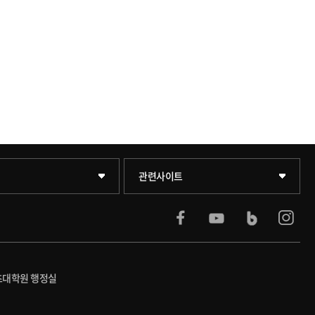
(도서관)
KUPID
관련사이트
팀
서울캠퍼스
블랙보드
포츠대학원 행정실
교육원
의료원
리플러스센터
발전기금