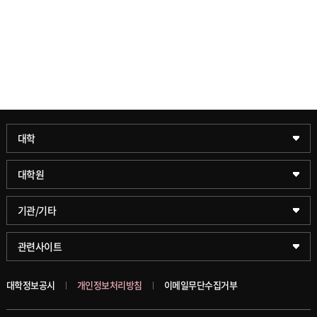
과학기술대학
대학
약학대학
일반대학원
대학원
글로벌비즈니스대학
문화스포츠대학원
학술정보원(도서관)
기관/기타
공공정책대학
창업경영대학원
학술정보팀
KUPID
관련사이트
문화스포츠대학
행정전문대학원
호연학사
서울캠퍼스
대학정보공시
개인정보처리방침
이메일무단수집거부
스마트도시학부
융합과학대학원
국제교류교육원
블랙보드