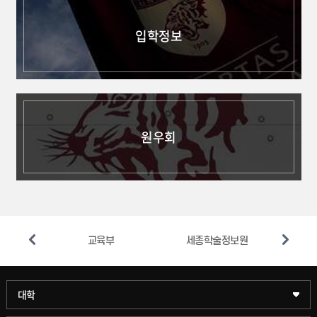
입학정보
원우회
종캠퍼스
교육부
세종학술정보원
과학기술대학
대학